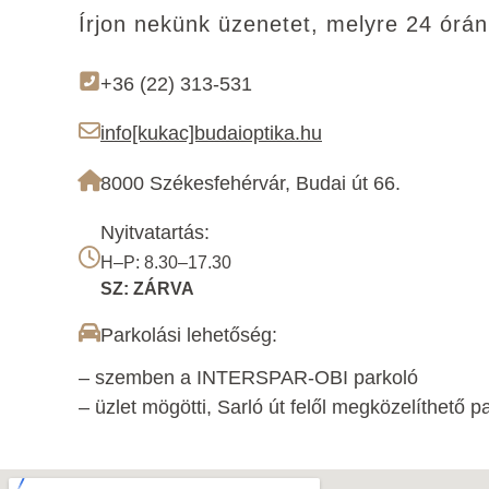
Írjon nekünk üzenetet, melyre 24 órán
+36 (22) 313-531
info[kukac]budaioptika.hu
8000 Székesfehérvár, Budai út 66.
Nyitvatartás:
H–P: 8.30–17.30
SZ: ZÁRVA
Parkolási lehetőség:
– szemben a INTERSPAR-OBI parkoló
– üzlet mögötti, Sarló út felől megközelíthető p