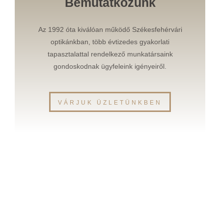
Bemutatkozunk
Az 1992 óta kiválóan működő Székesfehérvári
optikánkban, több évtizedes gyakorlati
tapasztalattal rendelkező munkatársaink
gondoskodnak ügyfeleink igényeiről.
VÁRJUK ÜZLETÜNKBEN