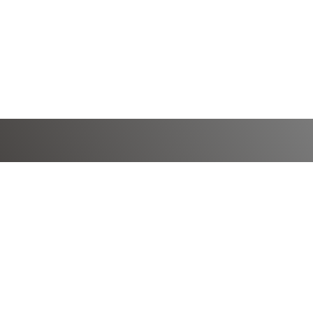
Budai Optika
Saját vizuális profilom